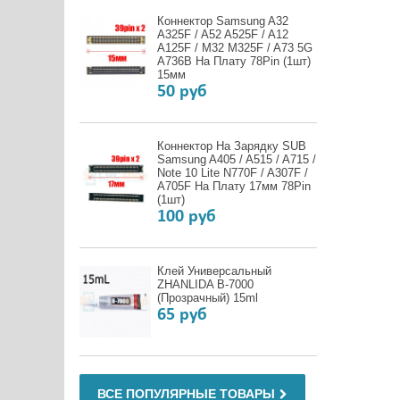
Коннектор Samsung A32
A325F / A52 A525F / A12
A125F / M32 M325F / A73 5G
A736B На Плату 78Pin (1шт)
15мм
50 руб
Коннектор На Зарядку SUB
Samsung A405 / A515 / A715 /
Note 10 Lite N770F / A307F /
A705F На Плату 17мм 78Pin
(1шт)
100 руб
Клей Универсальный
ZHANLIDA B-7000
(прозрачный) 15ml
65 руб
ВСЕ ПОПУЛЯРНЫЕ ТОВАРЫ