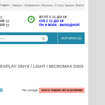
й адрес
Аккаунт
Избранное
Корзина
Статус Заказа
Войти
>>
ВТ-ПТ С 11 ДО 18
НИЕ
>>
СУБ С 11 ДО 18
КОЙ
>>
ПН И ВОСК - ВЫХОДНОЙ
КОРЗИНА
(0)
EXPLAY ONYX / LIGHT / MICROMAX D303
уб
На складе
ЭТОГО ТОВАРА НЕТ В НАЛИЧИИ