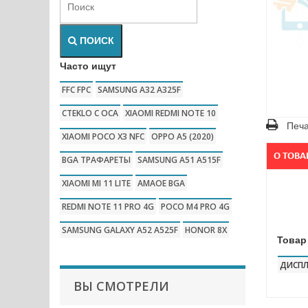
ПОИСК
Часто ищут
FFC FPC
SAMSUNG A32 A325F
CTEKLO C OCA
XIAOMI REDMI NOTE 10
Печа
XIAOMI POCO X3 NFC
OPPO A5 (2020)
О ТОВА
BGA ТРАФАРЕТЫ
SAMSUNG A51 A515F
XIAOMI MI 11 LITE
AMAOE BGA
REDMI NOTE 11 PRO 4G
POCO M4 PRO 4G
SAMSUNG GALAXY A52 A525F
HONOR 8X
Товар
ДИСПЛ
ВЫ СМОТРЕЛИ