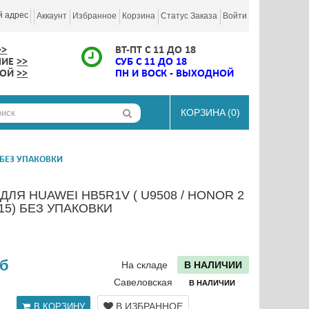
й адрес
Аккаунт
Избранное
Корзина
Статус Заказа
Войти
>>
ВТ-ПТ С 11 ДО 18
НИЕ
>>
СУБ С 11 ДО 18
КОЙ
>>
ПН И ВОСК - ВЫХОДНОЙ
КОРЗИНА
(0)
) БЕЗ УПАКОВКИ
ДЛЯ HUAWEI HB5R1V ( U9508 / HONOR 2
615) БЕЗ УПАКОВКИ
уб
На складе
В НАЛИЧИИ
Савеловская
В НАЛИЧИИ
В ИЗБРАННОЕ
В КОРЗИНУ