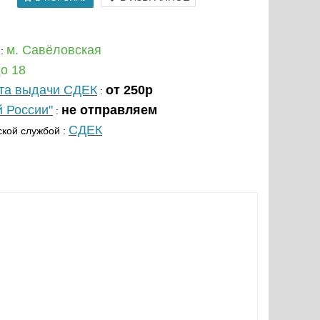
м. Савёловская
:
до 18
кта выдачи СДЕК
от 250р
:
й России"
не отправляем
:
СДЕК
кой службой :