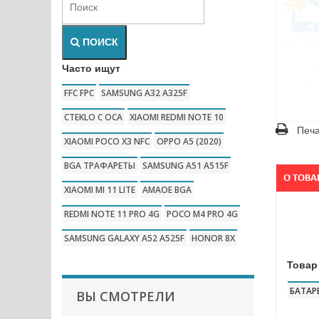
ПОИСК
Часто ищут
FFC FPC
SAMSUNG A32 A325F
CTEKLO C OCA
XIAOMI REDMI NOTE 10
Печа
XIAOMI POCO X3 NFC
OPPO A5 (2020)
BGA ТРАФАРЕТЫ
SAMSUNG A51 A515F
О ТОВА
XIAOMI MI 11 LITE
AMAOE BGA
REDMI NOTE 11 PRO 4G
POCO M4 PRO 4G
SAMSUNG GALAXY A52 A525F
HONOR 8X
Товар
БАТАР
ВЫ СМОТРЕЛИ