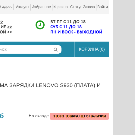
й адрес
Аккаунт
Избранное
Корзина
Статус Заказа
Войти
>>
ВТ-ПТ С 11 ДО 18
НИЕ
>>
СУБ С 11 ДО 18
КОЙ
>>
ПН И ВОСК - ВЫХОДНОЙ
КОРЗИНА
(0)
А ЗАРЯДКИ LENOVO S930 (ПЛАТА) И
уб
На складе
ЭТОГО ТОВАРА НЕТ В НАЛИЧИИ