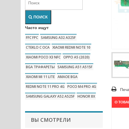
ПОИСК
Часто ищут
FFC FPC
SAMSUNG A32 A325F
CTEKLO C OCA
XIAOMI REDMI NOTE 10
XIAOMI POCO X3 NFC
OPPO A5 (2020)
BGA ТРАФАРЕТЫ
SAMSUNG A51 A515F
XIAOMI MI 11 LITE
AMAOE BGA
REDMI NOTE 11 PRO 4G
POCO M4 PRO 4G
Печа
SAMSUNG GALAXY A52 A525F
HONOR 8X
О ТОВА
ВЫ СМОТРЕЛИ