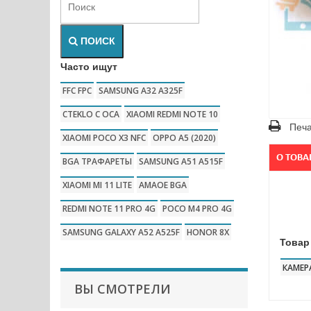
ПОИСК
Часто ищут
FFC FPC
SAMSUNG A32 A325F
CTEKLO C OCA
XIAOMI REDMI NOTE 10
Печа
XIAOMI POCO X3 NFC
OPPO A5 (2020)
О ТОВА
BGA ТРАФАРЕТЫ
SAMSUNG A51 A515F
XIAOMI MI 11 LITE
AMAOE BGA
REDMI NOTE 11 PRO 4G
POCO M4 PRO 4G
SAMSUNG GALAXY A52 A525F
HONOR 8X
Товар
КАМЕР
ВЫ СМОТРЕЛИ