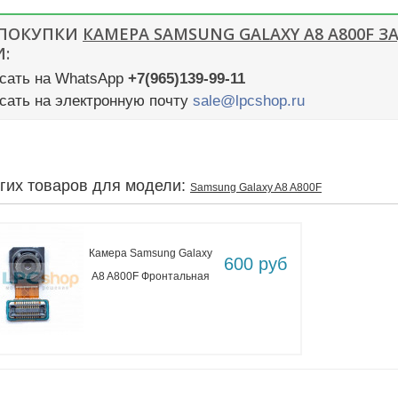
 ПОКУПКИ
КАМЕРА SAMSUNG GALAXY A8 A800F З
:
сать на WhatsApp
+7(965)139-99-11
сать на электронную почту
sale@lpcshop.ru
угих товаров для модели:
Samsung Galaxy A8 A800F
Камера Samsung Galaxy
600 руб
A8 A800F Фронтальная