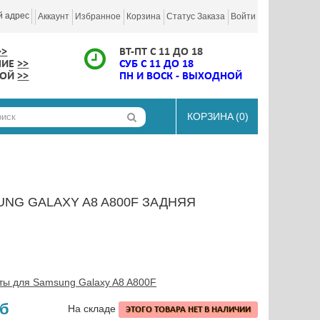
й адрес
Аккаунт
Избранное
Корзина
Статус Заказа
Войти
>>
ВТ-ПТ С 11 ДО 18
НИЕ
>>
СУБ С 11 ДО 18
КОЙ
>>
ПН И ВОСК - ВЫХОДНОЙ
КОРЗИНА
(0)
NG GALAXY A8 A800F ЗАДНЯЯ
ты для Samsung Galaxy A8 A800F
уб
На складе
ЭТОГО ТОВАРА НЕТ В НАЛИЧИИ