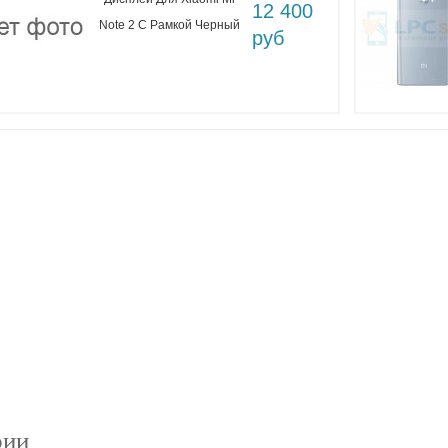
12 400
Note 2 С Рамкой Черный
руб
рии