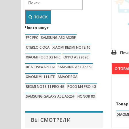
ПОИСК
Часто ищут
FFC FPC
SAMSUNG A32 A325F
CTEKLO C OCA
XIAOMI REDMI NOTE 10
Печа
XIAOMI POCO X3 NFC
OPPO A5 (2020)
BGA ТРАФАРЕТЫ
SAMSUNG A51 A515F
О ТОВА
XIAOMI MI 11 LITE
AMAOE BGA
REDMI NOTE 11 PRO 4G
POCO M4 PRO 4G
SAMSUNG GALAXY A52 A525F
HONOR 8X
Товар
XIAOMI
ВЫ СМОТРЕЛИ