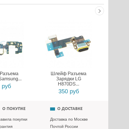
Разъема
Шлейф Разъема
Шле
Samsung...
Зарядки LG
Заряд
H870DS...
 руб
350 руб
О ПОКУПКЕ
О ДОСТАВКЕ
авила покупки
Доставка по Москве
рантия
Почтой России