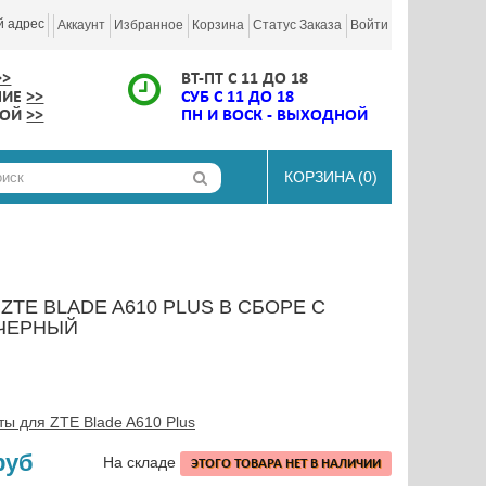
й адрес
Аккаунт
Избранное
Корзина
Статус Заказа
Войти
>>
ВТ-ПТ С 11 ДО 18
НИЕ
>>
СУБ С 11 ДО 18
КОЙ
>>
ПН И ВОСК - ВЫХОДНОЙ
КОРЗИНА
(0)
ZTE BLADE A610 PLUS В СБОРЕ С
ЧЕРНЫЙ
ты для ZTE Blade A610 Plus
руб
На складе
ЭТОГО ТОВАРА НЕТ В НАЛИЧИИ