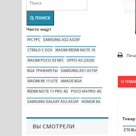
ПОИСК
Часто ищут
FFC FPC
SAMSUNG A32 A325F
CTEKLO C OCA
XIAOMI REDMI NOTE 10
Печа
XIAOMI POCO X3 NFC
OPPO A5 (2020)
BGA ТРАФАРЕТЫ
SAMSUNG A51 A515F
XIAOMI MI 11 LITE
AMAOE BGA
О ТОВА
REDMI NOTE 11 PRO 4G
POCO M4 PRO 4G
SAMSUNG GALAXY A52 A525F
HONOR 8X
Товар
ВЫ СМОТРЕЛИ
ZTE BL