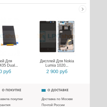
ей Для
Дисплей Для Nokia
Диспл
435 Dual...
Lumia 1020...
X3-0
0 руб
2 900 руб
О ПОКУПКЕ
О ДОСТАВКЕ
авила покупки
Доставка по Москве
рантия
Почтой России